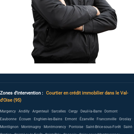
Zones d'intervention :
Courtier en crédit immobilier dans le Val-
d'Oise (95)
·
·
·
·
·
·
·
Margency
Andilly
Argenteuil
Sarcelles
Cergy
Deuil-la-Barre
Domont
·
·
·
·
·
·
·
Eaubonne
Écouen
Enghien-les-Bains
Ermont
Ézanville
Franconville
Groslay
·
·
·
·
·
Montlignon
Montmagny
Montmorency
Pontoise
Saint-Brice-sous-Forêt
Saint-