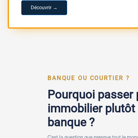
Découvrir →
BANQUE OU COURTIER ?
Pourquoi passer p
immobilier plutôt
banque ?
C'est la question que presque tout le mon