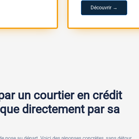
Découvrir →
ar un courtier en crédit
 que directement par sa
de pose au départ. Voici des réponses concrètes, sans détour.