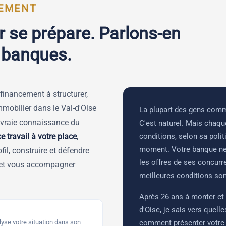
TEMENT
r se prépare. Parlons-en
x banques.
 financement à structurer,
mmobilier dans le Val-d'Oise
La plupart des gens comm
vraie connaissance du
C'est naturel. Mais chaq
ce travail à votre place
,
conditions, selon sa poli
moment. Votre banque ne
fil, construire et défendre
les offres de ses concurre
t et vous accompagner
meilleures conditions son
Après 26 ans à monter et 
d'Oise, je sais vers quell
alyse votre situation dans son
comment présenter votre pr