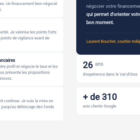
ues. Un financement bien négocié
négocier votre financeme
.
qui permet d'orienter vot
bon moment.
enté. Je valorise les points forts
s points de vigilance avant de
Laurent Bouchet, courtier ind
ancaires
26
ans
e profil et négocie le taux et les
us présente les propositions
d'expérience dans le Val-d'Oise
sissez.
+ de 310
 continue. Je suis la mise en
avis clients Google
és jusqu'au déblocage des fonds