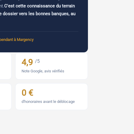
nt.
C'est cette connaissance du terrain
re dossier vers les bonnes banques, au
épendant à Margency
4,9
/5
Note Google, avis vérifiés
0 €
d'honoraires avant le déblocage