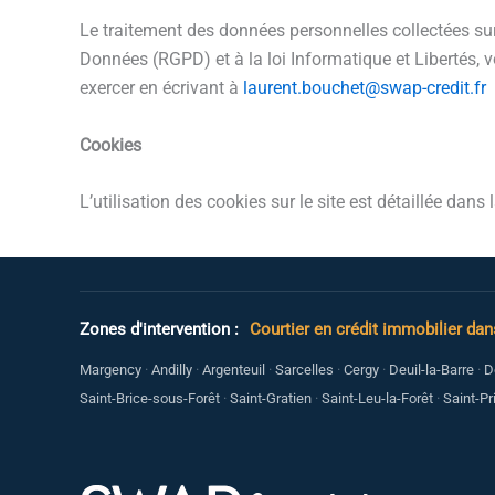
Le traitement des données personnelles collectées sur
Données (RGPD) et à la loi Informatique et Libertés, 
exercer en écrivant à
laurent.bouchet@swap-credit.fr
Cookies
L’utilisation des cookies sur le site est détaillée dan
Zones d'intervention :
Courtier en crédit immobilier dans
Margency
·
Andilly
·
Argenteuil
·
Sarcelles
·
Cergy
·
Deuil-la-Barre
·
D
Saint-Brice-sous-Forêt
·
Saint-Gratien
·
Saint-Leu-la-Forêt
·
Saint-Pr