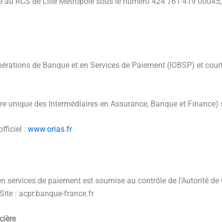
e au RCS de Lille Métropole sous le numéro 424 761 419 00045, d
Opérations de Banque et en Services de Paiement (IOBSP) et court
stre unique des Intermédiaires en Assurance, Banque et Finance
fficiel :
www.orias.fr
en services de paiement est soumise au contrôle de l’Autorité de 
ite : acpr.banque-france.fr
cière