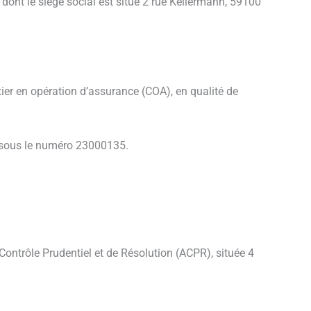
ont le siège social est situé 2 rue Kellermann, 59100
ier en opération d’assurance (COA), en qualité de
) sous le numéro 23000135.
Contrôle Prudentiel et de Résolution (ACPR), située 4