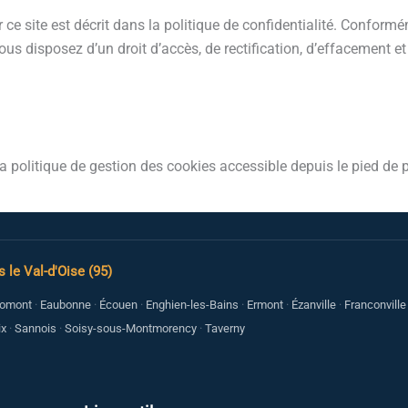
 ce site est décrit dans la politique de confidentialité. Confor
vous disposez d’un droit d’accès, de rectification, d’effacement 
s la politique de gestion des cookies accessible depuis le pied de 
 le Val-d'Oise (95)
omont
·
Eaubonne
·
Écouen
·
Enghien-les-Bains
·
Ermont
·
Ézanville
·
Franconville
ix
·
Sannois
·
Soisy-sous-Montmorency
·
Taverny