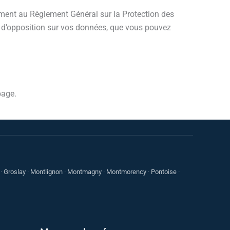
mément au Règlement Général sur la Protection des
et d’opposition sur vos données, que vous pouvez
page.
·
Groslay
·
Montlignon
·
Montmagny
·
Montmorency
·
Pontoise
·