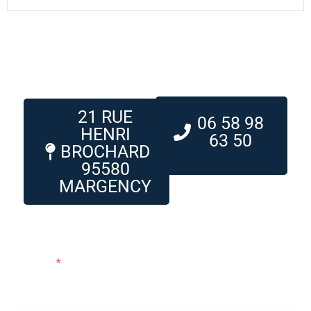
21 RUE
06 58 98
HENRI
63 50
BROCHARD
95580
MARGENCY
Me contacter
Prénom