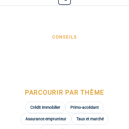
CONSEILS
Conseils crédit immobilier et financement
Des articles clairs pour y voir net dans votre projet
immobilier : crédit, assurance, premier achat, aides.
PARCOURIR PAR THÈME
Crédit immobilier
Primo-accédant
Assurance emprunteur
Taux et marché