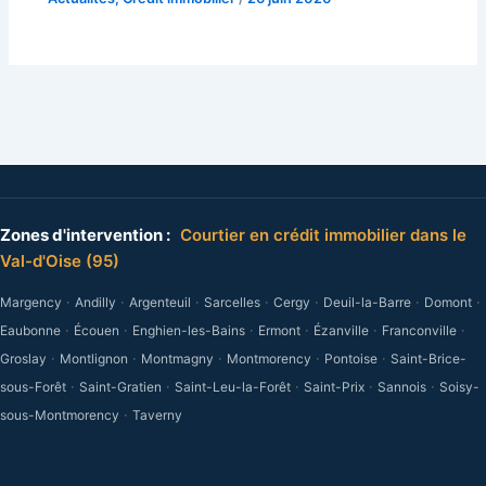
Zones d'intervention :
Courtier en crédit immobilier dans le
Val-d'Oise (95)
·
·
·
·
·
·
·
Margency
Andilly
Argenteuil
Sarcelles
Cergy
Deuil-la-Barre
Domont
·
·
·
·
·
·
Eaubonne
Écouen
Enghien-les-Bains
Ermont
Ézanville
Franconville
·
·
·
·
·
Groslay
Montlignon
Montmagny
Montmorency
Pontoise
Saint-Brice-
·
·
·
·
·
sous-Forêt
Saint-Gratien
Saint-Leu-la-Forêt
Saint-Prix
Sannois
Soisy-
·
sous-Montmorency
Taverny