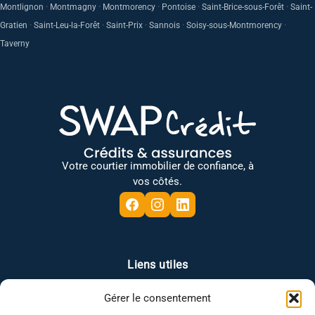
·
·
·
·
·
Montlignon
Montmagny
Montmorency
Pontoise
Saint-Brice-sous-Forêt
Saint-
·
·
·
·
·
Gratien
Saint-Leu-la-Forêt
Saint-Prix
Sannois
Soisy-sous-Montmorency
Taverny
Votre courtier immobilier de confiance, à
vos côtés.
Liens utiles
Gérer le consentement
Plan du site
Mentions légales
Politique de confidentialité