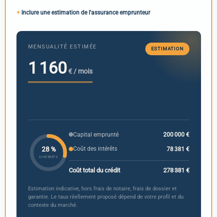
Inclure une estimation de l'assurance emprunteur
MENSUALITÉ ESTIMÉE
ESTIMATION
1 160
€ / mois
Capital emprunté
200 000 €
Coût des intérêts
78 381 €
28 %
D'INTÉRÊTS
Coût total du crédit
278 381 €
Estimation indicative, hors frais de notaire, frais de dossier et
garantie. Le taux réellement proposé dépend de votre profil et du
contexte du marché.