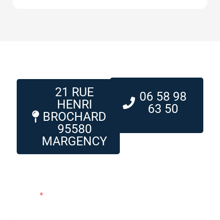
21 RUE
06 58 98
HENRI
63 50
BROCHARD
95580
MARGENCY
Me contacter
Prénom