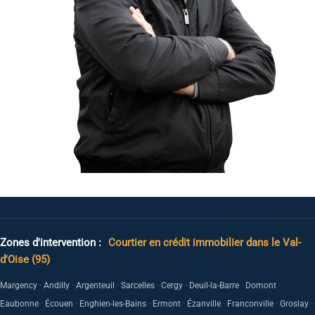
Zones d'intervention :
Courtier en crédit immobilier dans le Val-
d'Oise (95)
·
·
·
·
·
·
·
Margency
Andilly
Argenteuil
Sarcelles
Cergy
Deuil-la-Barre
Domont
·
·
·
·
·
·
·
Eaubonne
Écouen
Enghien-les-Bains
Ermont
Ézanville
Franconville
Groslay