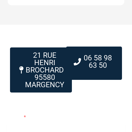
21 RUE
06 58 98
HENRI
63 50
BROCHARD
95580
MARGENCY
Me contacter
Prénom