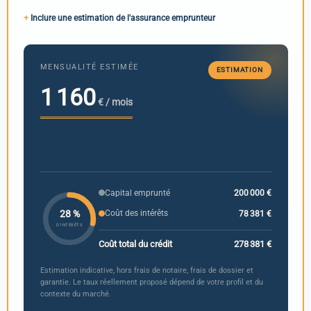
Inclure une estimation de l'assurance emprunteur
MENSUALITÉ ESTIMÉE
ESTIMATION
1 160
€ / mois
Capital emprunté
200 000 €
Coût des intérêts
78 381 €
28 %
D'INTÉRÊTS
Coût total du crédit
278 381 €
Estimation indicative, hors frais de notaire, frais de dossier et
garantie. Le taux réellement proposé dépend de votre profil et du
contexte du marché.