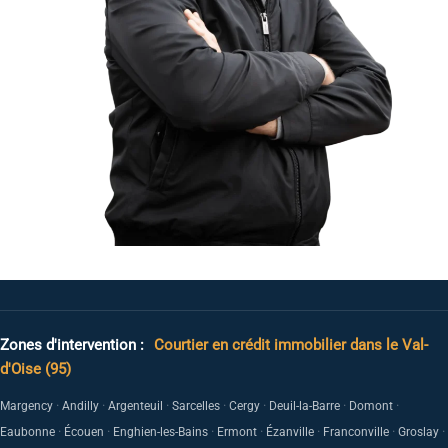
Zones d'intervention :
Courtier en crédit immobilier dans le Val-
d'Oise (95)
·
·
·
·
·
·
·
Margency
Andilly
Argenteuil
Sarcelles
Cergy
Deuil-la-Barre
Domont
·
·
·
·
·
·
·
Eaubonne
Écouen
Enghien-les-Bains
Ermont
Ézanville
Franconville
Groslay