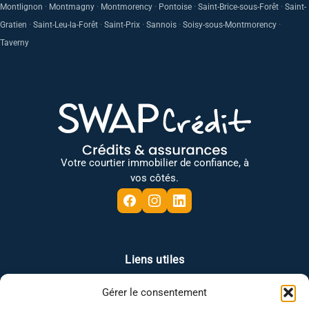
·
·
·
·
·
Montlignon
Montmagny
Montmorency
Pontoise
Saint-Brice-sous-Forêt
Saint-
·
·
·
·
·
Gratien
Saint-Leu-la-Forêt
Saint-Prix
Sannois
Soisy-sous-Montmorency
Taverny
Votre courtier immobilier de confiance, à
vos côtés.
Liens utiles
Gérer le consentement
Plan du site
Mentions légales
Politique de confidentialité