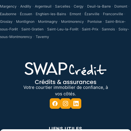
·
·
·
·
·
·
·
Margency
Andilly
Argenteuil
Sarcelles
Cergy
Deuil-la-Barre
Domont
·
·
·
·
·
·
Eaubonne
Écouen
Enghien-les-Bains
Ermont
Ézanville
Franconville
·
·
·
·
·
Groslay
Montlignon
Montmagny
Montmorency
Pontoise
Saint-Brice-
·
·
·
·
·
sous-Forêt
Saint-Gratien
Saint-Leu-la-Forêt
Saint-Prix
Sannois
Soisy-
·
sous-Montmorency
Taverny
Votre courtier immobilier de confiance, à
vos côtés.
LIENS UTILES