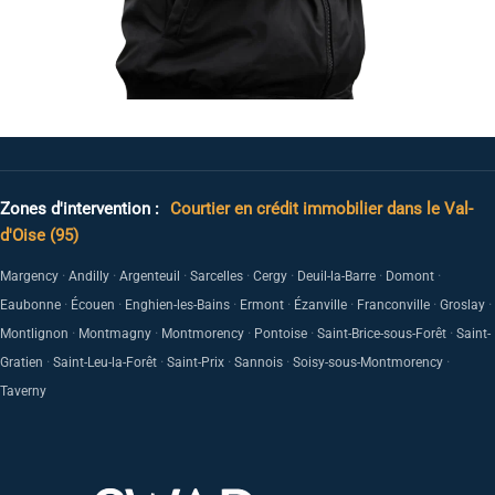
Zones d'intervention :
Courtier en crédit immobilier dans le Val-
d'Oise (95)
·
·
·
·
·
·
·
Margency
Andilly
Argenteuil
Sarcelles
Cergy
Deuil-la-Barre
Domont
·
·
·
·
·
·
·
Eaubonne
Écouen
Enghien-les-Bains
Ermont
Ézanville
Franconville
Groslay
·
·
·
·
·
Montlignon
Montmagny
Montmorency
Pontoise
Saint-Brice-sous-Forêt
Saint-
·
·
·
·
·
Gratien
Saint-Leu-la-Forêt
Saint-Prix
Sannois
Soisy-sous-Montmorency
Taverny