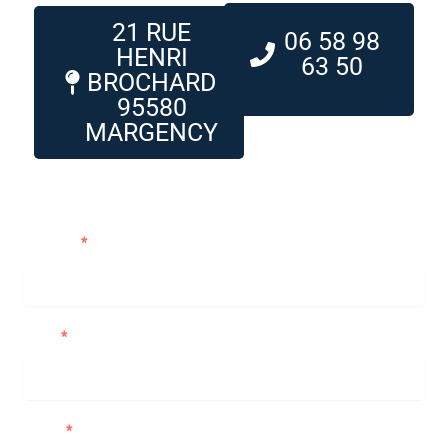
21 RUE
06 58 98
HENRI
63 50
BROCHARD
95580
MARGENCY
Me contacter
Prénom
Nom
Email