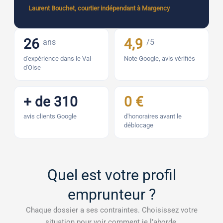
Laurent Bouchet, courtier indépendant à Margency
26
4,9
ans
/5
d'expérience dans le Val-
Note Google, avis vérifiés
d'Oise
+ de 310
0 €
avis clients Google
d'honoraires avant le
déblocage
Quel est votre profil
emprunteur ?
Chaque dossier a ses contraintes. Choisissez votre
situation pour voir comment je l’aborde.