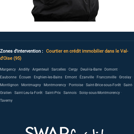
Zones d'intervention :
Courtier en crédit immobilier dans le Val-
d'Oise (95)
·
·
·
·
·
·
·
Margency
Andilly
Argenteuil
Sarcelles
Cergy
Deuil-la-Barre
Domont
·
·
·
·
·
·
·
Eaubonne
Écouen
Enghien-les-Bains
Ermont
Ézanville
Franconville
Groslay
·
·
·
·
·
Montlignon
Montmagny
Montmorency
Pontoise
Saint-Brice-sous-Forêt
Saint-
·
·
·
·
·
Gratien
Saint-Leu-la-Forêt
Saint-Prix
Sannois
Soisy-sous-Montmorency
Taverny