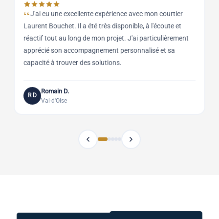
J'ai eu une excellente expérience avec mon courtier
Laurent Bouchet. Il a été très disponible, à l'écoute et
q
réactif tout au long de mon projet. J'ai particulièrement
B
apprécié son accompagnement personnalisé et sa
r
capacité à trouver des solutions.
a
Romain D.
R D
Val-d'Oise