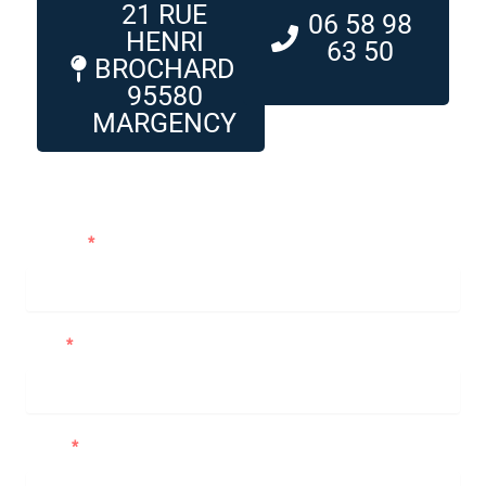
21 RUE
06 58 98
HENRI
63 50
BROCHARD
95580
MARGENCY
Me contacter
Prénom
Nom
Email