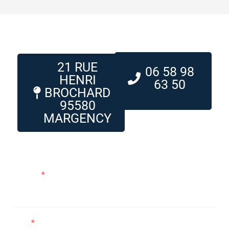
21 RUE
06 58 98
HENRI
63 50
BROCHARD
95580
MARGENCY
Me contacter
Prénom
Nom