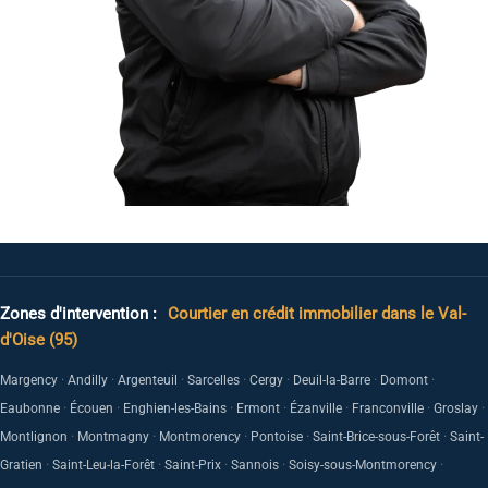
Zones d'intervention :
Courtier en crédit immobilier dans le Val-
d'Oise (95)
·
·
·
·
·
·
·
Margency
Andilly
Argenteuil
Sarcelles
Cergy
Deuil-la-Barre
Domont
·
·
·
·
·
·
·
Eaubonne
Écouen
Enghien-les-Bains
Ermont
Ézanville
Franconville
Groslay
·
·
·
·
·
Montlignon
Montmagny
Montmorency
Pontoise
Saint-Brice-sous-Forêt
Saint-
·
·
·
·
·
Gratien
Saint-Leu-la-Forêt
Saint-Prix
Sannois
Soisy-sous-Montmorency