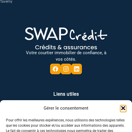
Taverny
Votre courtier immobilier de confiance, à
vos côtés.
Liens utiles
Gérer le consentement
Plan du site
Mentions légales
Politique de confidentialité
Politique des cookies
Pour offrir les meilleures expériences, nous utilisons des technologies telles
que les cookies pour stocker et/ou accéder aux informations des appareils.
Le fait de consentir à ces technologies nous permettra de traiter des