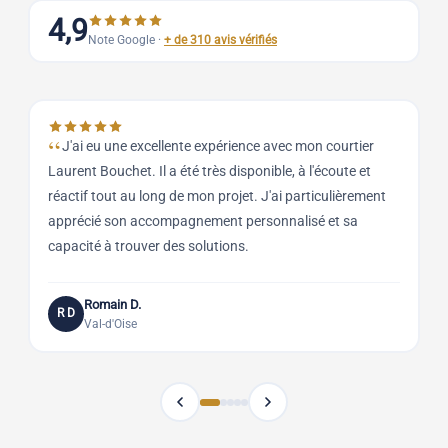
4,9
Note Google ·
+ de 310 avis vérifiés
J'ai eu une excellente expérience avec mon courtier
Laurent Bouchet. Il a été très disponible, à l'écoute et
q
réactif tout au long de mon projet. J'ai particulièrement
B
apprécié son accompagnement personnalisé et sa
r
capacité à trouver des solutions.
a
Romain D.
R D
Val-d'Oise