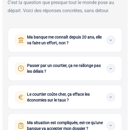
C'est la question que presque tout le monde pose au
départ. Voici des réponses concrètes, sans détour.
Ma banque me connaît depuis 20 ans, elle
va faire un effort, non ?
Pas forcément. Votre ancienneté peut compter, mais
Passer par un courtier, ça ne rallonge pas
votre banque applique ses propres barèmes et sa
les délais ?
politique commerciale du moment. Sans mettre
plusieurs établissements en concurrence, impossible de
Au contraire. Un dossier complet et bien préparé en
savoir si sa proposition est réellement la plus
Le courtier coûte cher, ça efface les
amont permet souvent de gagner du temps lors de son
intéressante. Un courtier en
crédit immobilier dans le
économies sur le taux ?
étude par la banque. Je connais les pièces demandées
Val-d'Oise
consulte plusieurs établissements en même
par mes partenaires et j'anticipe les éventuels points de
temps et met la concurrence à votre service.
Pas nécessairement. Les honoraires du courtier font
blocage avant de leur présenter votre dossier. Pour un
Ma situation est compliquée, est-ce qu'une
partie du coût du financement et doivent être pris en
premier achat dans le Val-d'Oise
, chaque jour compte.
banque va accepter mon dossier ?