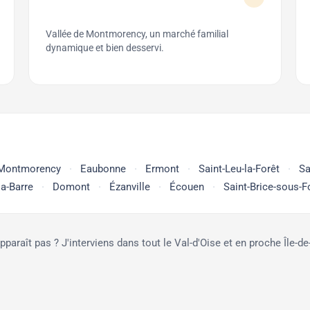
Vallée de Montmorency, un marché familial
dynamique et bien desservi.
Montmorency
Eaubonne
Ermont
Saint-Leu-la-Forêt
Sa
la-Barre
Domont
Ézanville
Écouen
Saint-Brice-sous-F
araît pas ? J'interviens dans tout le Val-d'Oise et en proche Île-d