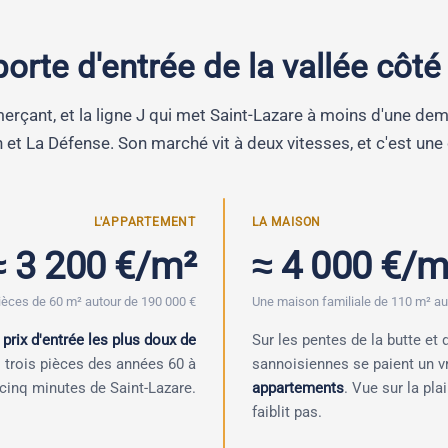
porte d'entrée de la vallée côté
erçant, et la ligne J qui met Saint-Lazare à moins d'une demi
en et La Défense. Son marché vit à deux vitesses, et c'est une
L'APPARTEMENT
LA MAISON
≈ 3 200 €/m²
≈ 4 000 €/m
pièces de 60 m² autour de 190 000 €
Une maison familiale de 110 m² au
 prix d'entrée les plus doux de
Sur les pentes de la butte et
es trois pièces des années 60 à
sannoisiennes se paient un v
-cinq minutes de Saint-Lazare.
appartements
. Vue sur la pla
faiblit pas.