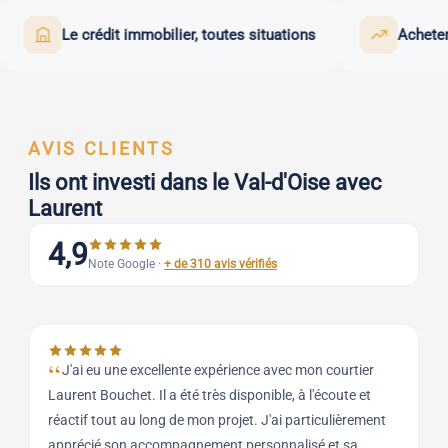
Le crédit immobilier, toutes situations
Acheter pour 
AVIS CLIENTS
Ils ont investi dans le Val-d'Oise avec
Laurent
4,9
Note Google ·
+ de 310 avis vérifiés
J'ai eu une excellente expérience avec mon courtier
Laurent Bouchet. Il a été très disponible, à l'écoute et
q
réactif tout au long de mon projet. J'ai particulièrement
B
apprécié son accompagnement personnalisé et sa
r