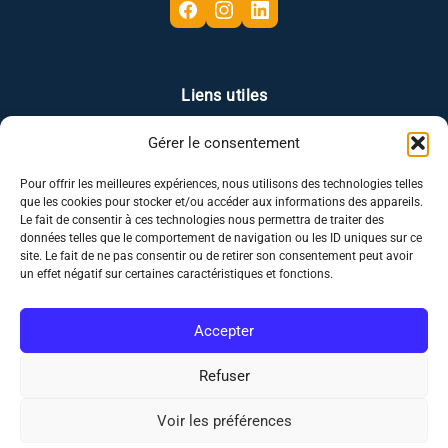
Liens utiles
Gérer le consentement
Plan du site
Mentions légales
Politique de confidentialité
Politique des cookies
Pour offrir les meilleures expériences, nous utilisons des technologies telles
que les cookies pour stocker et/ou accéder aux informations des appareils.
Le fait de consentir à ces technologies nous permettra de traiter des
données telles que le comportement de navigation ou les ID uniques sur ce
Mes coordonnées
site. Le fait de ne pas consentir ou de retirer son consentement peut avoir
un effet négatif sur certaines caractéristiques et fonctions.
06 58 98 63 50
Accepter
Nous envoyer un mail
Refuser
21 Rue Henri Brochard
95580 Margency
Voir les préférences
Copyright © 2026 Swap crédit
06 58 98 63 50