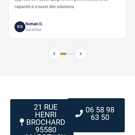
capacité à trouver des solutions.
a
Romain D.
R D
Val-d'Oise
21 RUE
06 58 98
HENRI
63 50
BROCHARD
95580