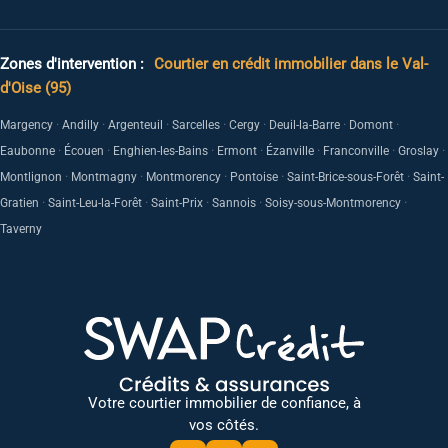
Zones d'intervention :
Courtier en crédit immobilier dans le Val-
d'Oise (95)
·
·
·
·
·
·
·
Margency
Andilly
Argenteuil
Sarcelles
Cergy
Deuil-la-Barre
Domont
·
·
·
·
·
·
·
Eaubonne
Écouen
Enghien-les-Bains
Ermont
Ézanville
Franconville
Groslay
·
·
·
·
·
Montlignon
Montmagny
Montmorency
Pontoise
Saint-Brice-sous-Forêt
Saint-
·
·
·
·
·
Gratien
Saint-Leu-la-Forêt
Saint-Prix
Sannois
Soisy-sous-Montmorency
Taverny
Votre courtier immobilier de confiance, à
vos côtés.