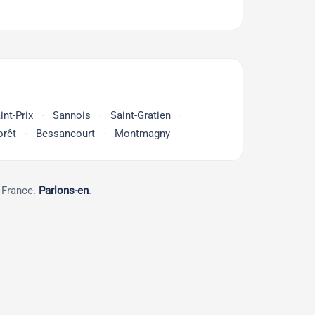
int-Prix
Sannois
Saint-Gratien
orêt
Bessancourt
Montmagny
e-France.
Parlons-en
.