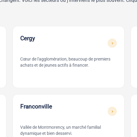
es changent. Voici les secteurs où j'interviens le plus souvent. 
Cergy
›
Cœur de l'agglomération, beaucoup de premiers
achats et de jeunes actifs à financer.
Franconville
›
Vallée de Montmorency, un marché familial
dynamique et bien desservi.