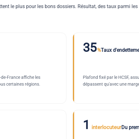
ttent le plus pour les bons dossiers. Résultat, des taux parmi les
35
%
Taux d'endette
e-de-France affiche les
Plafond fixé par le HCSF, ass
ous certaines régions.
dépassent qu'avec une marge 
1
interlocuteur
Du premi