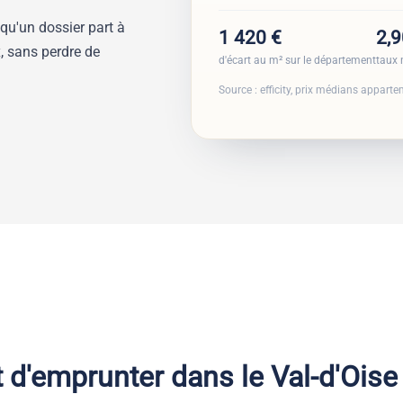
 qu'un dossier part à
1 420 €
2,
, sans perdre de
d'écart au m² sur le département
taux 
Source : efficity, prix médians appart
t d'emprunter dans le Val-d'Oise