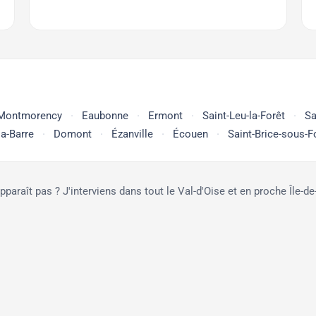
Montmorency
Eaubonne
Ermont
Saint-Leu-la-Forêt
Sa
la-Barre
Domont
Ézanville
Écouen
Saint-Brice-sous-F
araît pas ? J'interviens dans tout le Val-d'Oise et en proche Île-d