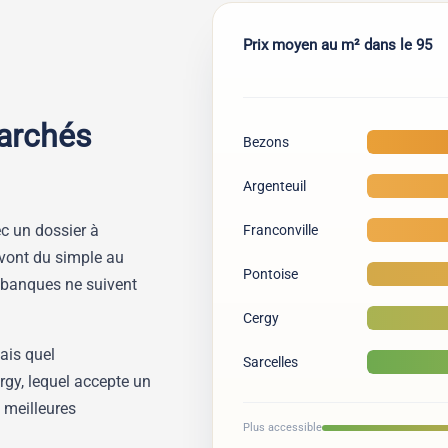
Prix moyen au m² dans le 95
archés
Bezons
Argenteuil
ec un dossier à
Franconville
x vont du simple au
Pontoise
s banques ne suivent
Cergy
sais quel
Sarcelles
rgy, lequel accepte un
 meilleures
Plus accessible