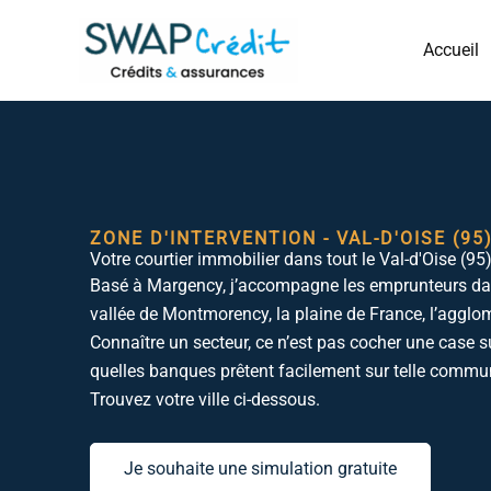
Aller
au
Accueil
contenu
ZONE D'INTERVENTION - VAL-D'OISE (95
Votre courtier immobilier dans tout le Val-d'Oise (95
Basé à Margency, j’accompagne les emprunteurs dans
vallée de Montmorency, la plaine de France, l’agglo
Connaître un secteur, ce n’est pas cocher une case su
quelles banques prêtent facilement sur telle commun
Trouvez votre ville ci-dessous.
Je souhaite une simulation gratuite