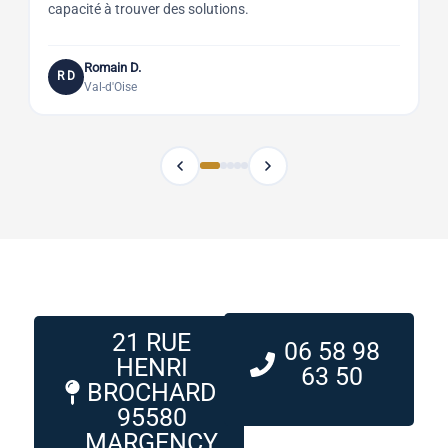
capacité à trouver des solutions.
a
Romain D.
R D
Val-d'Oise
21 RUE
06 58 98
HENRI
63 50
BROCHARD
95580
MARGENCY