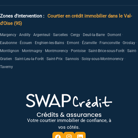
Zones d'intervention :
Courtier en crédit immobilier dans le Val-
d'Oise (95)
·
·
·
·
·
·
·
Margency
Andilly
Argenteuil
Sarcelles
Cergy
Deuil-la-Barre
Domont
·
·
·
·
·
·
·
Eaubonne
Écouen
Enghien-les-Bains
Ermont
Ézanville
Franconville
Groslay
·
·
·
·
·
Montlignon
Montmagny
Montmorency
Pontoise
Saint-Brice-sous-Forêt
Saint-
·
·
·
·
·
Gratien
Saint-Leu-la-Forêt
Saint-Prix
Sannois
Soisy-sous-Montmorency
Taverny
Votre courtier immobilier de confiance, à
vos côtés.